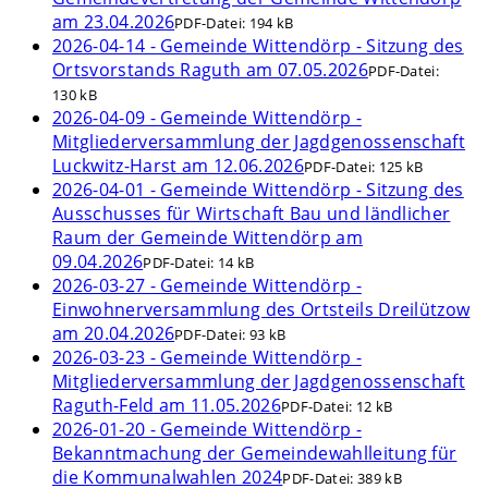
am 23.04.2026
PDF-Datei:
194 kB
2026-04-14 - Gemeinde Wittendörp - Sitzung des
Ortsvorstands Raguth am 07.05.2026
PDF-Datei:
130 kB
2026-04-09 - Gemeinde Wittendörp -
Mitgliederversammlung der Jagdgenossenschaft
Luckwitz-Harst am 12.06.2026
PDF-Datei:
125 kB
2026-04-01 - Gemeinde Wittendörp - Sitzung des
Ausschusses für Wirtschaft Bau und ländlicher
Raum der Gemeinde Wittendörp am
09.04.2026
PDF-Datei:
14 kB
2026-03-27 - Gemeinde Wittendörp -
Einwohnerversammlung des Ortsteils Dreilützow
am 20.04.2026
PDF-Datei:
93 kB
2026-03-23 - Gemeinde Wittendörp -
Mitgliederversammlung der Jagdgenossenschaft
Raguth-Feld am 11.05.2026
PDF-Datei:
12 kB
2026-01-20 - Gemeinde Wittendörp -
Bekanntmachung der Gemeindewahlleitung für
die Kommunalwahlen 2024
PDF-Datei:
389 kB