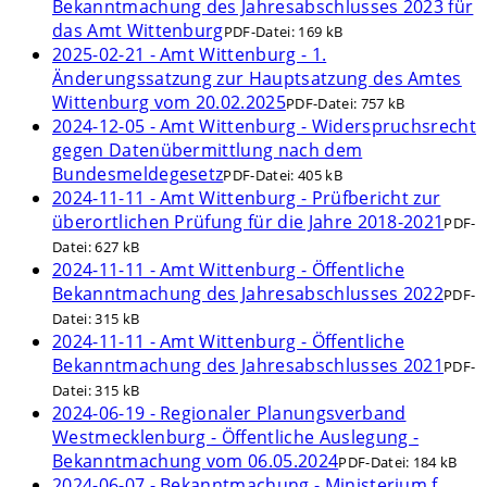
Bekanntmachung des Jahresabschlusses 2023 für
das Amt Wittenburg
PDF-Datei:
169 kB
2025-02-21 - Amt Wittenburg - 1.
Änderungssatzung zur Hauptsatzung des Amtes
Wittenburg vom 20.02.2025
PDF-Datei:
757 kB
2024-12-05 - Amt Wittenburg - Widerspruchsrecht
gegen Datenübermittlung nach dem
Bundesmeldegesetz
PDF-Datei:
405 kB
2024-11-11 - Amt Wittenburg - Prüfbericht zur
überortlichen Prüfung für die Jahre 2018-2021
PDF-
Datei:
627 kB
2024-11-11 - Amt Wittenburg - Öffentliche
Bekanntmachung des Jahresabschlusses 2022
PDF-
Datei:
315 kB
2024-11-11 - Amt Wittenburg - Öffentliche
Bekanntmachung des Jahresabschlusses 2021
PDF-
Datei:
315 kB
2024-06-19 - Regionaler Planungsverband
Westmecklenburg - Öffentliche Auslegung -
Bekanntmachung vom 06.05.2024
PDF-Datei:
184 kB
2024-06-07 - Bekanntmachung - Ministerium f.